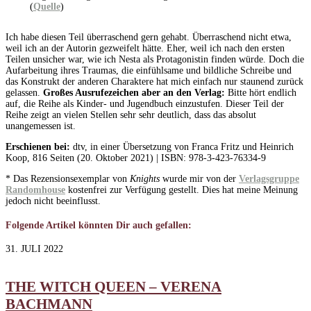
(
Quelle
)
Ich habe diesen Teil überraschend gern gehabt. Überraschend nicht etwa,
weil ich an der Autorin gezweifelt hätte. Eher, weil ich nach den ersten
Teilen unsicher war, wie ich Nesta als Protagonistin finden würde. Doch die
Aufarbeitung ihres Traumas, die einfühlsame und bildliche Schreibe und
das Konstrukt der anderen Charaktere hat mich einfach nur staunend zurück
gelassen.
Großes Ausrufezeichen aber an den Verlag:
Bitte hört endlich
auf, die Reihe als Kinder- und Jugendbuch einzustufen. Dieser Teil der
Reihe zeigt an vielen Stellen sehr sehr deutlich, dass das absolut
unangemessen ist.
Erschienen bei:
dtv, in einer Übersetzung von Franca Fritz und Heinrich
Koop, 816 Seiten (20. Oktober 2021) | ISBN: 978-3-423-76334-9
* Das Rezensionsexemplar von
Knights
wurde mir von der
Verlagsgruppe
Randomhouse
kostenfrei zur Verfügung gestellt. Dies hat meine Meinung
jedoch nicht beeinflusst.
Folgende Artikel könnten Dir auch gefallen:
31. JULI 2022
THE WITCH QUEEN – VERENA
BACHMANN