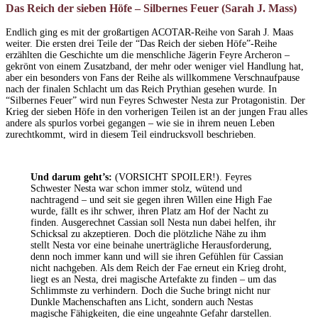
Das Reich der sieben Höfe – Silbernes Feuer (Sarah J. Mass)
Endlich ging es mit der großartigen ACOTAR-Reihe von Sarah J. Maas
weiter. Die ersten drei Teile der “Das Reich der sieben Höfe”-Reihe
erzählten die Geschichte um die menschliche Jägerin Feyre Archeron –
gekrönt von einem Zusatzband, der mehr oder weniger viel Handlung hat,
aber ein besonders von Fans der Reihe als willkommene Verschnaufpause
nach der finalen Schlacht um das Reich Prythian gesehen wurde. In
“Silbernes Feuer” wird nun Feyres Schwester Nesta zur Protagonistin. Der
Krieg der sieben Höfe in den vorherigen Teilen ist an der jungen Frau alles
andere als spurlos vorbei gegangen – wie sie in ihrem neuen Leben
zurechtkommt, wird in diesem Teil eindrucksvoll beschrieben.
Und darum geht’s:
(VORSICHT SPOILER!). Feyres
Schwester Nesta war schon immer stolz, wütend und
nachtragend – und seit sie gegen ihren Willen eine High Fae
wurde, fällt es ihr schwer, ihren Platz am Hof der Nacht zu
finden. Ausgerechnet Cassian soll Nesta nun dabei helfen, ihr
Schicksal zu akzeptieren. Doch die plötzliche Nähe zu ihm
stellt Nesta vor eine beinahe unerträgliche Herausforderung,
denn noch immer kann und will sie ihren Gefühlen für Cassian
nicht nachgeben. Als dem Reich der Fae erneut ein Krieg droht,
liegt es an Nesta, drei magische Artefakte zu finden – um das
Schlimmste zu verhindern. Doch die Suche bringt nicht nur
Dunkle Machenschaften ans Licht, sondern auch Nestas
magische Fähigkeiten, die eine ungeahnte Gefahr darstellen.