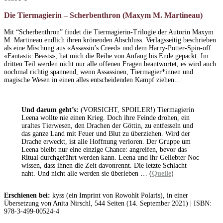
Die Tiermagierin – Scherbenthron (Maxym M. Martineau)
Mit “Scherbenthron” findet die Tiermagierin-Trilogie der Autorin Maxym
M. Martineau endlich ihren krönenden Abschluss. Verlagsseitig beschrieben
als eine Mischung aus «Assassin’s Creed» und dem Harry-Potter-Spin-off
«Fantastic Beasts», hat mich die Reihe von Anfang bis Ende gepackt. Im
dritten Teil werden nicht nur alle offenen Fragen beantwortet, es wird auch
nochmal richtig spannend, wenn Assassinen, Tiermagier*innen und
magische Wesen in einen alles entscheidenden Kampf ziehen…
Und darum geht’s:
(VORSICHT, SPOILER!) Tiermagierin
Leena wollte nie einen Krieg. Doch ihre Feinde drohen, ein
uraltes Tierwesen, den Drachen der Göttin, zu entfesseln und
das ganze Land mit Feuer und Blut zu überziehen. Wird der
Drache erweckt, ist alle Hoffnung verloren. Der Gruppe um
Leena bleibt nur eine einzige Chance: angreifen, bevor das
Ritual durchgeführt werden kann. Leena und ihr Geliebter Noc
wissen, dass ihnen die Zeit davonrennt. Die letzte Schlacht
naht. Und nicht alle werden sie überleben … (
Quelle
)
Erschienen bei:
kyss (ein Imprint von Rowohlt Polaris), in einer
Übersetzung von Anita Nirschl, 544 Seiten (14. September 2021) | ISBN:
978-3-499-00524-4