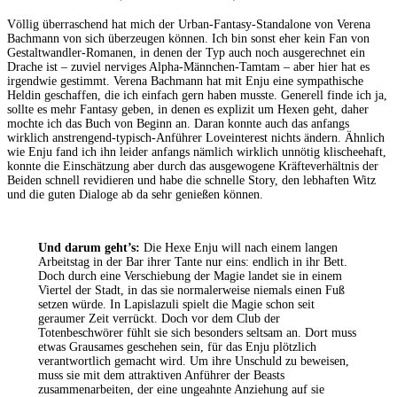
Völlig überraschend hat mich der Urban-Fantasy-Standalone von Verena
Bachmann von sich überzeugen können. Ich bin sonst eher kein Fan von
Gestaltwandler-Romanen, in denen der Typ auch noch ausgerechnet ein
Drache ist – zuviel nerviges Alpha-Männchen-Tamtam – aber hier hat es
irgendwie gestimmt. Verena Bachmann hat mit Enju eine sympathische
Heldin geschaffen, die ich einfach gern haben musste. Generell finde ich ja,
sollte es mehr Fantasy geben, in denen es explizit um Hexen geht, daher
mochte ich das Buch von Beginn an. Daran konnte auch das anfangs
wirklich anstrengend-typisch-Anführer Loveinterest nichts ändern. Ähnlich
wie Enju fand ich ihn leider anfangs nämlich wirklich unnötig klischeehaft,
konnte die Einschätzung aber durch das ausgewogene Kräfteverhältnis der
Beiden schnell revidieren und habe die schnelle Story, den lebhaften Witz
und die guten Dialoge ab da sehr genießen können.
Und darum geht’s:
Die Hexe Enju will nach einem langen
Arbeitstag in der Bar ihrer Tante nur eins: endlich in ihr Bett.
Doch durch eine Verschiebung der Magie landet sie in einem
Viertel der Stadt, in das sie normalerweise niemals einen Fuß
setzen würde. In Lapislazuli spielt die Magie schon seit
geraumer Zeit verrückt. Doch vor dem Club der
Totenbeschwörer fühlt sie sich besonders seltsam an. Dort muss
etwas Grausames geschehen sein, für das Enju plötzlich
verantwortlich gemacht wird. Um ihre Unschuld zu beweisen,
muss sie mit dem attraktiven Anführer der Beasts
zusammenarbeiten, der eine ungeahnte Anziehung auf sie