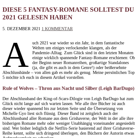
DIESE 5 FANTASY-ROMANE SOLLTEST DU
2021 GELESEN HABEN
5. DEZEMBER 2021
1 KOMMENTAR
A
uch 2021 war wieder so ein Jahr, in dem fantastische
Welten um einiges verlockender klangen, als der
Pandemie-Alltag. Zum Glück sind in den letzten Monaten
einige wirklich spannende Fantasy-Romane erschienen: Ob
der Beginn neuer Romanreihen, großartige Standalones
(ja, die gibt es auch in dem Genre!) oder beißersehnte
Abschlussbände – von allen gab es mehr als genug. Meine persönlichen Top
5 möchte ich euch in diesem Artikel vorstellen.
Rule of Wolves – Thron aus Nacht und Silber (Leigh BarDugo)
Der Abschlussband der King-of-Scars-Dilogie von Leigh BarDugo hat zum
Glück nicht lange auf sich warten lassen. Wie alle ihre Bücher ist auch
dieser wieder spannend bis zur letzten Seite und die Übersetzung von
Michelle Gyo liest sich flüssig. Dieser Band ist zeitgleich auch der
Abschlussband aller Romane aus dem Grishaverse, der Welt in der alle ihre
bisherigen Romane mehr oder weniger Unabhängig voneinander angesiedelt
sind. Wer bisher lediglich die Netflix-Serie basierend auf ihrer Grishaverse-
Reihe kennt, sollte sich dringend überlegen, den Büchern der Autorin etwas