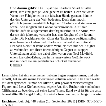
Und darum geht’s:
Die 18-jährige Charlotte Stuart tut alles
dafür, ihre einzigartige Gabe geheim zu halten. Denn sie weiß:
Wenn ihre Fähigkeiten in die falschen Hände geraten, könnte
das den Untergang der Welt bedeuten. Doch dann macht
plötzlich jemand unerbittlich Jagd auf Charlotte und sie muss so
schnell wie möglich aus London verschwinden. Auf ihrer
Flucht läuft sie ausgerechnet der Organisation in die Arme, vor
der sie sich jahrelang versteckt hat: den Knights of the Round
Table. Die Nachfahren der Ritter der Tafelrunde verfügen selbst
über besondere Gaben und Charlotte misstraut ihnen zutiefst.
Dennoch bleibt ihr keine andere Wahl, als sich mit den Knights
zu verbünden, um ihren übermächtigen Gegner zu stoppen.
Unterstützung erhält sie dabei allen voran von Noel Mayfield,
einem Lancelot-Erben, der in ihr unerwartete Gefühle weckt
und mit dem sie ein gefährliches Schicksal verbindet …
(
Quelle
)
Lena Kiefer hat sich eine meiner liebsten Sagen vorgenommen, und wie
erhofft, hat sie alle meine Erwartungen erfüllen können. Das Buch wartet
mit dem typischen Humor der Autorin, den gewohnt vielschichtigen
Figuren und Lena Kiefers ebenso eigene Art, ihre Bücher mit verfluchten
Cliffhanger zu beenden, auf seine Leser*innen. Band zwei ist für die erste
Jahreshälfte 2022 angekündigt. Es wird schwer werden, so lange zu warten.
Erschienen bei:
cbj, 448 Seiten (13. September 2021) | ISBN: 978-3-570-
16591-1