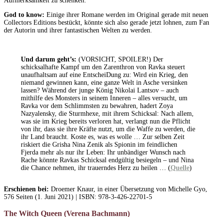
Aufmerksamkeit zu schenken.
God to know:
Einige ihrer Romane werden im Original gerade mit neuen
Collectors Editions bestückt, könnte sich also gerade jetzt lohnen, zum Fan
der Autorin und ihrer fantastischen Welten zu werden.
Und darum geht’s:
(VORSICHT, SPOILER!) Der
schicksalhafte Kampf um den Zarenthron von Ravka steuert
unaufhaltsam auf eine EntscheiDung zu: Wird ein Krieg, den
niemand gewinnen kann, eine ganze Welt in Asche versinken
lassen? Während der junge König Nikolai Lantsov – auch
mithilfe des Monsters in seinem Inneren – alles versucht, um
Ravka vor dem Schlimmsten zu bewahren, hadert Zoya
Nazyalensky, die Sturmhexe, mit ihrem Schicksal: Nach allem,
was sie im Krieg bereits verloren hat, verlangt nun die Pflicht
von ihr, dass sie ihre Kräfte nutzt, um die Waffe zu werden, die
ihr Land braucht. Koste es, was es wolle … Zur selben Zeit
riskiert die Grisha Nina Zenik als Spionin im feindlichen
Fjerda mehr als nur ihr Leben: Ihr unbändiger Wunsch nach
Rache könnte Ravkas Schicksal endgültig besiegeln – und Nina
die Chance nehmen, ihr trauerndes Herz zu heilen … (
Quelle
)
Erschienen bei:
Droemer Knaur, in einer Übersetzung von Michelle Gyo,
576 Seiten (1. Juni 2021) | ISBN: 978-3-426-22701-5
The Witch Queen (Verena Bachmann)