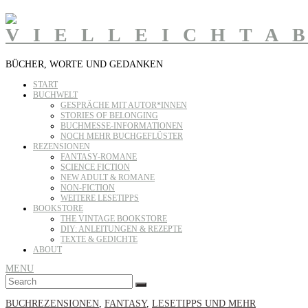
BÜCHER, WORTE UND GEDANKEN
START
BUCHWELT
GESPRÄCHE MIT AUTOR*INNEN
STORIES OF BELONGING
BUCHMESSE-INFORMATIONEN
NOCH MEHR BUCHGEFLÜSTER
REZENSIONEN
FANTASY-ROMANE
SCIENCE FICTION
NEW ADULT & ROMANE
NON-FICTION
WEITERE LESETIPPS
BOOKSTORE
THE VINTAGE BOOKSTORE
DIY: ANLEITUNGEN & REZEPTE
TEXTE & GEDICHTE
ABOUT
MENU
Search
SEARCH
for:
BUCHREZENSIONEN
,
FANTASY
,
LESETIPPS UND MEHR