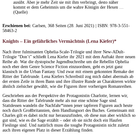
ausübt. Aber je mehr Zeit sie mit ihm verbringt, desto näher
kommt er dem Geheimnis um die wahre Königin der Hexen …
(Quelle)
Erschienen bei:
Carlsen, 368 Seiten (28. Juni 2021) | ISBN: 978-3-551-
58463-2
Knights – Ein gefährliches Vermächtnis (Lena Kiefer)*
Nach ihrer fulminanten Ophelia-Scale-Trilogie und ihrer New-ADult-
Trilogie “Don’t” schließt Lena Kiefer ihr 2021 mit dem Auftakt ihrer neuen
Reihe ab. War die dystopische Jugendbuchreihe um die Rebellin Ophelia
noch eher dem Genre Science Fiction einzuordnen, geht es jetzt ganz
klassisch in die Urban Fantasy. Und zwar mit einem gekonnten Remake der
Ritter der Tafelrunde. Lena Kiefers Schreibstil zog mich dabei abermals ab
der ersten Zeile in ihren Bann und ihre illustre Runde an Charakteren wirkte
ähnlich zielsicher gewählt, wie die Figuren ihrer vorherigen Romanreihen.
Geschrieben aus der Perspektive der Protagonistin Charlotte, lernen wir,
dass die Ritter der Tafelrunde mehr als nur eine schöne Sage sind.
Stattdessen wandeln die Nachfahr*innen jener tapferen Figuren auch heute
noch durch Großbritannien, dem Handlungsort des Buches. Gemeinsam mit
Charles gilt es dabei nicht nur herauszufinden, ob diese nun aber wirklich so
gut sind, wie es die Sage erzählt – oder ob sie nicht doch ein Haufen
Fieslinge sind. Und natürlich muss die toughe Protagonistin nicht zuletzt
auch ihren eigenen Platz in dieser Erzählung finden.