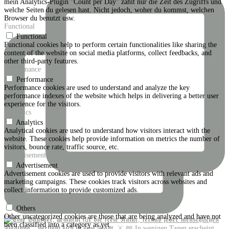
mein Analytics-Plugin "Count per Day" zählt nur die Zeit des Zugriffs und
welche Seiten du gelesen hast. Nicht jedoch, woher du kommst, welchen
Browser du benutzt usw.
Functional
Functional
Functional cookies help to perform certain functionalities like sharing the
content of the website on social media platforms, collect feedbacks, and
other third-party features.
Performance
Performance
Performance cookies are used to understand and analyze the key
performance indexes of the website which helps in delivering a better user
experience for the visitors.
Analytics
Analytics
Analytical cookies are used to understand how visitors interact with the
website. These cookies help provide information on metrics the number of
visitors, bounce rate, traffic source, etc.
Advertisement
Advertisement
Advertisement cookies are used to provide visitors with relevant ads and
marketing campaigns. These cookies track visitors across websites and
collect information to provide customized ads.
Others
Others
Other uncategorized cookies are those that are being analyzed and have not
been classified into a category as yet.