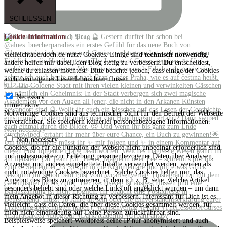
SCHLIESSEN
Cookie-Information
vielleichtaberdoch.de nutzt Cookies. Einige sind
technisch notwendig
,
andere helfen mir dabei, den Blog stetig zu verbessern.
Du
entscheidest,
welche du zulassen möchtest! Bitte beachte jedoch, dass einige der Cookies
auch dein eigenes Leseerlebnis beeinflussen.
Necessary
Necessary
immer aktiv
Notwendige Cookies sind aus technischer Sicht für den Betrieb der Webseite
unverzichtbar. Sie speichern keinerlei personenbezogene Informationen.
Non-necessary
Non-necessary
Cookies, die für die Funktion der Website nicht unbedingt erforderlich sind
und insbesondere zur Erhebung personenbezogener Daten über Analysen,
Anzeigen und andere eingebettete Inhalte verwendet werden, werden als
nicht notwendige Cookies bezeichnet. Solche Cookies helfen mir, das
Angebot des Blogs zu optimieren, in dem ich z. B. sehe, welche Artikel
besonders beliebt sind oder welche Links oft angeklickt wurden – um dann
mein Angebot in dieser Richtung zu verbessern. Interessant für Dich ist es
vielleicht, dass die Daten, die über diese Cookies gesammelt werden, für
mich nicht eineindeutig auf Deine Person zurückführbar sind.
Beispielsweise speichert Wordpress deine IP nur anonymisiert und auch