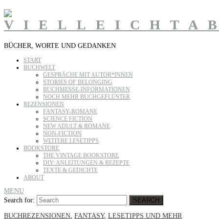
BÜCHER, WORTE UND GEDANKEN
START
BUCHWELT
GESPRÄCHE MIT AUTOR*INNEN
STORIES OF BELONGING
BUCHMESSE-INFORMATIONEN
NOCH MEHR BUCHGEFLÜSTER
REZENSIONEN
FANTASY-ROMANE
SCIENCE FICTION
NEW ADULT & ROMANE
NON-FICTION
WEITERE LESETIPPS
BOOKSTORE
THE VINTAGE BOOKSTORE
DIY: ANLEITUNGEN & REZEPTE
TEXTE & GEDICHTE
ABOUT
MENU
Search for:
SEARCH
BUCHREZENSIONEN
,
FANTASY
,
LESETIPPS UND MEHR