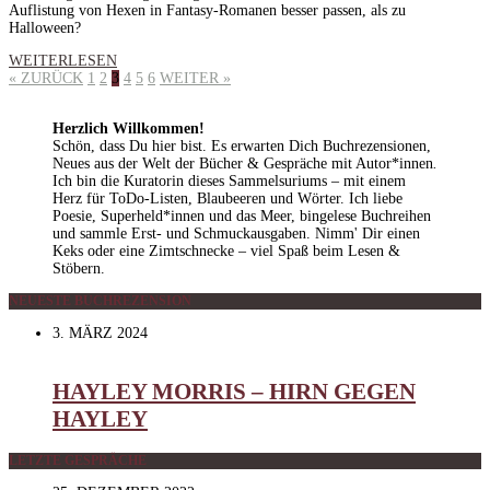
Auflistung von Hexen in Fantasy-Romanen besser passen, als zu
Halloween?
WEITERLESEN
« ZURÜCK
1
2
3
4
5
6
WEITER »
Herzlich Willkommen!
Schön, dass Du hier bist. Es erwarten Dich Buchrezensionen,
Neues aus der Welt der Bücher & Gespräche mit Autor*innen
.
Ich bin die Kuratorin dieses Sammelsuriums – mit einem
Herz für ToDo-Listen, Blaubeeren und Wörter. Ich liebe
Poesie, Superheld*innen und das Meer, bingelese Buchreihen
und sammle Erst- und Schmuckausgaben. Nimm' Dir einen
Keks oder eine Zimtschnecke – viel Spaß beim Lesen &
Stöbern.
NEUESTE BUCHREZENSION
3. MÄRZ 2024
HAYLEY MORRIS – HIRN GEGEN
HAYLEY
LETZTE GESPRÄCHE