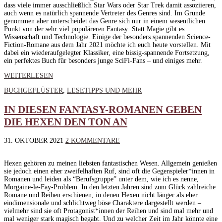
dass viele immer ausschließlich Star Wars oder Star Trek damit assoziieren,
auch wenn es natürlich spannende Vertreter des Genres sind. Im Grunde
genommen aber unterscheidet das Genre sich nur in einem wesentlichen
Punkt von der sehr viel populäreren Fantasy: Statt Magie gibt es
Wissenschaft und Technologie. Einige der besonders spannenden Science-
Fiction-Romane aus dem Jahr 2021 möchte ich euch heute vorstellen. Mit
dabei ein wiederaufgelegter Klassiker, eine bissig-spannende Fortsetzung,
ein perfektes Buch für besonders junge SciFi-Fans – und einiges mehr.
WEITERLESEN
BUCHGEFLÜSTER
,
LESETIPPS UND MEHR
IN DIESEN FANTASY-ROMANEN GEBEN
DIE HEXEN DEN TON AN
31. OKTOBER 2021
2 KOMMENTARE
Hexen gehören zu meinen liebsten fantastischen Wesen. Allgemein genießen
sie jedoch einen eher zweifelhaften Ruf, sind oft die Gegenspieler*innen in
Romanen und leiden als “Berufsgruppe” unter dem, wie ich es nenne,
Morgaine-le-Fay-Problem. In den letzten Jahren sind zum Glück zahlreiche
Romane und Reihen erschienen, in denen Hexen nicht länger als eher
eindimensionale und schlichtweg böse Charaktere dargestellt werden –
vielmehr sind sie oft Protagonist*innen der Reihen und sind mal mehr und
mal weniger stark magisch begabt. Und zu welcher Zeit im Jahr könnte eine