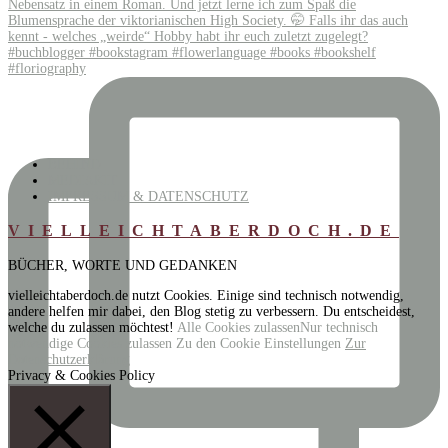
BEHIND
MEDIAKIT
IMPRESSUM & DATENSCHUTZ
VIELLEICHTABERDOCH.DE
BÜCHER, WORTE UND GEDANKEN
vielleichtaberdoch.de nutzt Cookies. Einige sind technisch notwendig,
andere helfen mir dabei, den Blog stetig zu verbessern. Du entscheidest,
welche du zulassen möchtest!
Alle Cookies zulassen
Nur technisch
notwendige Cookies zulassen
Zu den Cookie Einstellungen
Zur
Datenschutzerklärung
Privacy & Cookies Policy