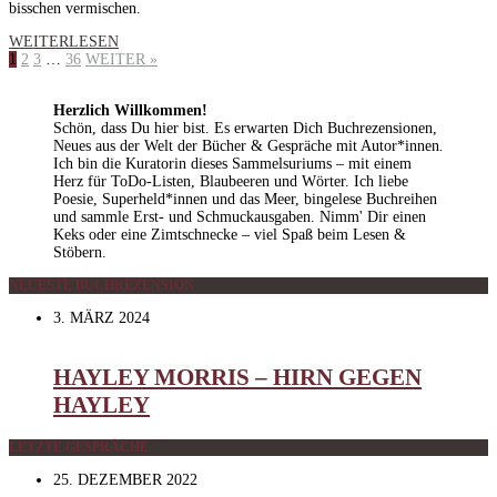
bisschen vermischen.
WEITERLESEN
1
2
3
…
36
WEITER »
Herzlich Willkommen!
Schön, dass Du hier bist. Es erwarten Dich Buchrezensionen,
Neues aus der Welt der Bücher & Gespräche mit Autor*innen
.
Ich bin die Kuratorin dieses Sammelsuriums – mit einem
Herz für ToDo-Listen, Blaubeeren und Wörter. Ich liebe
Poesie, Superheld*innen und das Meer, bingelese Buchreihen
und sammle Erst- und Schmuckausgaben. Nimm' Dir einen
Keks oder eine Zimtschnecke – viel Spaß beim Lesen &
Stöbern.
NEUESTE BUCHREZENSION
3. MÄRZ 2024
HAYLEY MORRIS – HIRN GEGEN
HAYLEY
LETZTE GESPRÄCHE
25. DEZEMBER 2022