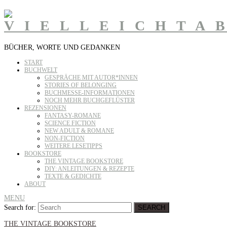
BÜCHER, WORTE UND GEDANKEN
START
BUCHWELT
GESPRÄCHE MIT AUTOR*INNEN
STORIES OF BELONGING
BUCHMESSE-INFORMATIONEN
NOCH MEHR BUCHGEFLÜSTER
REZENSIONEN
FANTASY-ROMANE
SCIENCE FICTION
NEW ADULT & ROMANE
NON-FICTION
WEITERE LESETIPPS
BOOKSTORE
THE VINTAGE BOOKSTORE
DIY: ANLEITUNGEN & REZEPTE
TEXTE & GEDICHTE
ABOUT
MENU
Search for:
SEARCH
THE VINTAGE BOOKSTORE