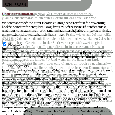
SCHLIESSEN
Cookie-Information
vielleichtaberdoch.de nutzt Cookies. Einige sind
technisch notwendig
,
andere helfen mir dabei, den Blog stetig zu verbessern.
Du
entscheidest,
welche du zulassen möchtest! Bitte beachte jedoch, dass einige der Cookies
auch dein eigenes Leseerlebnis beeinflussen.
Necessary
Necessary
immer aktiv
Notwendige Cookies sind aus technischer Sicht für den Betrieb der Webseite
unverzichtbar. Sie speichern keinerlei personenbezogene Informationen.
Non-necessary
Non-necessary
Cookies, die für die Funktion der Website nicht unbedingt erforderlich sind
und insbesondere zur Erhebung personenbezogener Daten über Analysen,
Anzeigen und andere eingebettete Inhalte verwendet werden, werden als
nicht notwendige Cookies bezeichnet. Solche Cookies helfen mir, das
Angebot des Blogs zu optimieren, in dem ich z. B. sehe, welche Artikel
besonders beliebt sind oder welche Links oft angeklickt wurden – um dann
mein Angebot in dieser Richtung zu verbessern. Interessant für Dich ist es
vielleicht, dass die Daten, die über diese Cookies gesammelt werden, für
mich nicht eineindeutig auf Deine Person zurückführbar sind.
Beispielsweise speichert Wordpress deine IP nur anonymisiert und auch
mein Analytics-Plugin "Count per Day" zählt nur die Zeit des Zugriffs und