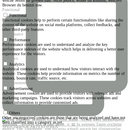
welche Seiten du gelesen hast. Nicht jedoch, woher du kommst, welchen
Browser du benutzt usw.
Functional
Functional
Functional cookies help to perform certain functionalities like sharing the
content of the website on social media platforms, collect feedbacks, and
other third-party features.
Performance
Performance
Performance cookies are used to understand and analyze the key
performance indexes of the website which helps in delivering a better user
experience for the visitors.
Analytics
Analytics
Analytical cookies are used to understand how visitors interact with the
website. These cookies help provide information on metrics the number of
visitors, bounce rate, traffic source, etc.
Advertisement
Advertisement
Advertisement cookies are used to provide visitors with relevant ads and
marketing campaigns. These cookies track visitors across websites and
collect information to provide customized ads.
Others
Others
Other uncategorized cookies are those that are being analyzed and have not
been classified into a category as yet.
SPEICHERN & AKZEPTIEREN