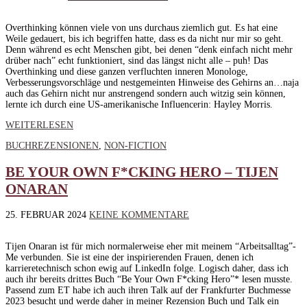
Overthinking können viele von uns durchaus ziemlich gut. Es hat eine
Weile gedauert, bis ich begriffen hatte, dass es da nicht nur mir so geht.
Denn während es echt Menschen gibt, bei denen “denk einfach nicht mehr
drüber nach” echt funktioniert, sind das längst nicht alle – puh! Das
Overthinking und diese ganzen verfluchten inneren Monologe,
Verbesserungsvorschläge und nestgemeinten Hinweise des Gehirns an…naja
auch das Gehirn nicht nur anstrengend sondern auch witzig sein können,
lernte ich durch eine US-amerikanische Influencerin: Hayley Morris.
WEITERLESEN
BUCHREZENSIONEN
,
NON-FICTION
BE YOUR OWN F*CKING HERO – TIJEN
ONARAN
25. FEBRUAR 2024
KEINE KOMMENTARE
Tijen Onaran ist für mich normalerweise eher mit meinem “Arbeitsalltag”-
Me verbunden. Sie ist eine der inspirierenden Frauen, denen ich
karrieretechnisch schon ewig auf LinkedIn folge. Logisch daher, dass ich
auch ihr bereits drittes Buch “Be Your Own F*cking Hero”* lesen musste.
Passend zum ET habe ich auch ihren Talk auf der Frankfurter Buchmesse
2023 besucht und werde daher in meiner Rezension Buch und Talk ein