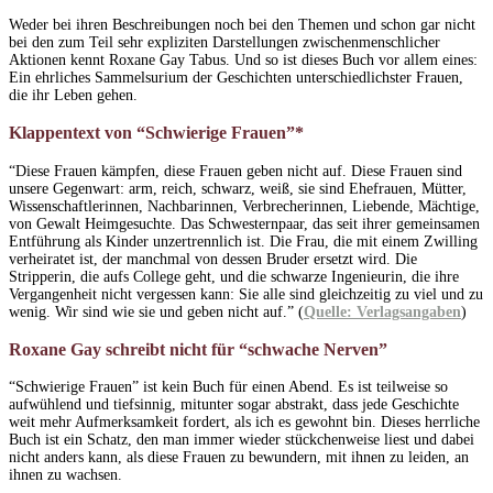
Weder bei ihren Beschreibungen noch bei den Themen und schon gar nicht
bei den zum Teil sehr expliziten Darstellungen zwischenmenschlicher
Aktionen kennt Roxane Gay Tabus. Und so ist dieses Buch vor allem eines:
Ein ehrliches Sammelsurium der Geschichten unterschiedlichster Frauen,
die ihr Leben gehen.
Klappentext von “Schwierige Frauen”*
“Diese Frauen kämpfen, diese Frauen geben nicht auf. Diese Frauen sind
unsere Gegenwart: arm, reich, schwarz, weiß, sie sind Ehefrauen, Mütter,
Wissenschaftlerinnen, Nachbarinnen, Verbrecherinnen, Liebende, Mächtige,
von Gewalt Heimgesuchte. Das Schwesternpaar, das seit ihrer gemeinsamen
Entführung als Kinder unzertrennlich ist. Die Frau, die mit einem Zwilling
verheiratet ist, der manchmal von dessen Bruder ersetzt wird. Die
Stripperin, die aufs College geht, und die schwarze Ingenieurin, die ihre
Vergangenheit nicht vergessen kann: Sie alle sind gleichzeitig zu viel und zu
wenig. Wir sind wie sie und geben nicht auf.” (
Quelle: Verlagsangaben
)
Roxane Gay schreibt nicht für “schwache Nerven”
“Schwierige Frauen” ist kein Buch für einen Abend. Es ist teilweise so
aufwühlend und tiefsinnig, mitunter sogar abstrakt, dass jede Geschichte
weit mehr Aufmerksamkeit fordert, als ich es gewohnt bin. Dieses herrliche
Buch ist ein Schatz, den man immer wieder stückchenweise liest und dabei
nicht anders kann, als diese Frauen zu bewundern, mit ihnen zu leiden, an
ihnen zu wachsen.