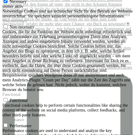
Necessary
immer aktiv
Notwendige Cookies sind aus technischer Sicht für den Betrieb der Webseite
unverzichtbar. Sie speichern keinerlei personenbezogene Informationen.
Non-necessary
Non-necessary
Cookies, die für die Funktion der Website nicht unbedingt erforderlich sind
und insbesondere zur Erhebung personenbezogener Daten über Analysen,
Anzeigen und andere eingebettete Inhalte verwendet werden, werden als
nicht notwendige Cookies bezeichnet. Solche Cookies helfen mir, das
Angebot des Blogs zu optimieren, in dem ich z. B. sehe, welche Artikel
besonders beliebt sind oder welche Links oft angeklickt wurden – um dann
mein Angebot in dieser Richtung zu verbessern. Interessant für Dich ist es
vielleicht, dass die Daten, die über diese Cookies gesammelt werden, für
mich nicht eineindeutig auf Deine Person zurückführbar sind.
Beispielsweise speichert Wordpress deine IP nur anonymisiert und auch
mein Analytics-Plugin "Count per Day" zählt nur die Zeit des Zugriffs und
welche Seiten du gelesen hast. Nicht jedoch, woher du kommst, welchen
Browser du benutzt usw.
Functional
Functional
Functional cookies help to perform certain functionalities like sharing the
content of the website on social media platforms, collect feedbacks, and
other third-party features.
Performance
Performance
Performance cookies are used to understand and analyze the key