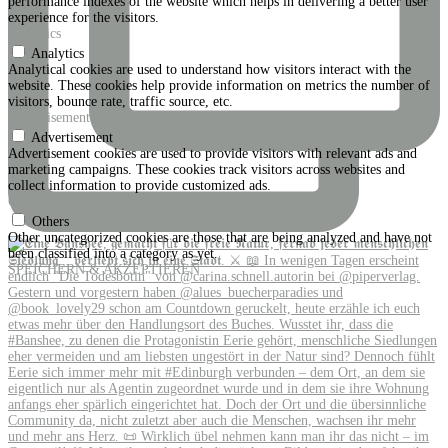
performance indexes of the website which helps in delivering a better user
experience for the visitors.
Analytics
Analytics
Analytical cookies are used to understand how visitors interact with the
website. These cookies help provide information on metrics the number of
visitors, bounce rate, traffic source, etc.
Advertisement
Advertisement
Advertisement cookies are used to provide visitors with relevant ads and
marketing campaigns. These cookies track visitors across websites and
collect information to provide customized ads.
Others
Others
Other uncategorized cookies are those that are being analyzed and have not
been classified into a category as yet.
SPEICHERN & AKZEPTIEREN