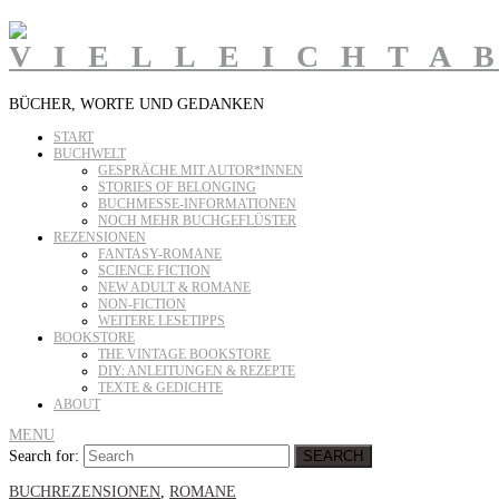
BÜCHER, WORTE UND GEDANKEN
START
BUCHWELT
GESPRÄCHE MIT AUTOR*INNEN
STORIES OF BELONGING
BUCHMESSE-INFORMATIONEN
NOCH MEHR BUCHGEFLÜSTER
REZENSIONEN
FANTASY-ROMANE
SCIENCE FICTION
NEW ADULT & ROMANE
NON-FICTION
WEITERE LESETIPPS
BOOKSTORE
THE VINTAGE BOOKSTORE
DIY: ANLEITUNGEN & REZEPTE
TEXTE & GEDICHTE
ABOUT
MENU
Search for:
SEARCH
BUCHREZENSIONEN
,
ROMANE