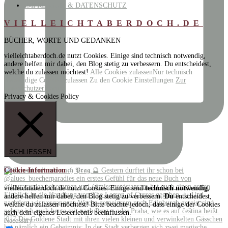
IMPRESSUM & DATENSCHUTZ
VIELLEICHTABERDOCH.DE
BÜCHER, WORTE UND GEDANKEN
vielleichtaberdoch.de nutzt Cookies. Einige sind technisch notwendig,
andere helfen mir dabei, den Blog stetig zu verbessern. Du entscheidest,
welche du zulassen möchtest!
Alle Cookies zulassen
Nur technisch
notwendige Cookies zulassen
Zu den Cookie Einstellungen
Zur
Datenschutzerklärung
Privacy & Cookies Policy
SCHLIESSEN
Cookie-Information
vielleichtaberdoch.de nutzt Cookies. Einige sind
technisch notwendig
,
andere helfen mir dabei, den Blog stetig zu verbessern.
Du
entscheidest,
welche du zulassen möchtest! Bitte beachte jedoch, dass einige der Cookies
auch dein eigenes Leseerlebnis beeinflussen.
Necessary