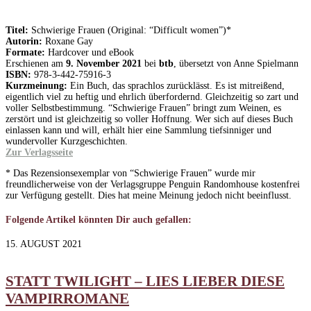
Titel:
Schwierige Frauen (Original: “Difficult women”)*
Autorin:
Roxane Gay
Formate:
Hardcover und eBook
Erschienen am
9. November 2021
bei
btb
, übersetzt von Anne Spielmann
ISBN:
978-3-442-75916-3
Kurzmeinung:
Ein Buch, das sprachlos zurücklässt. Es ist mitreißend,
eigentlich viel zu heftig und ehrlich überfordernd. Gleichzeitig so zart und
voller Selbstbestimmung. “Schwierige Frauen” bringt zum Weinen, es
zerstört und ist gleichzeitig so voller Hoffnung. Wer sich auf dieses Buch
einlassen kann und will, erhält hier eine Sammlung tiefsinniger und
wundervoller Kurzgeschichten.
Zur Verlagsseite
* Das Rezensionsexemplar von “Schwierige Frauen” wurde mir
freundlicherweise von der Verlagsgruppe Penguin Randomhouse kostenfrei
zur Verfügung gestellt. Dies hat meine Meinung jedoch nicht beeinflusst.
Folgende Artikel könnten Dir auch gefallen:
15. AUGUST 2021
STATT TWILIGHT – LIES LIEBER DIESE
VAMPIRROMANE