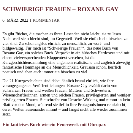
SCHWIERIGE FRAUEN – ROXANE GAY
6. MÄRZ 2022
1 KOMMENTAR
Es gibt Bücher, die machen es ihren Lesenden nicht leicht, sie zu lesen.
Nicht weil sie schlecht sind, im Gegenteil. Weil sie einfach ein bisschen zu
viel sind. Zu schonungslos ehrlich, zu menschlich, zu wort- und
bildgewaltig. Für mich ist “Schwierige Frauen”*, das neue Buch von
Roxane Gay, ein solches Buch. Verpackt in ein hübsches Hardcover und mit
einem vielversprechenden Klappentext versehen, ist die
Kurzgeschichtensammlung eine ungemein realistische und zugleich abwegig
fantastische Hommage an die Menschlichkeit. Grausam schön, herrlich
poetisch und eben auch immer ein bisschen zu viel.
Die 21 Kurzgeschichten sind dabei ähnlich brutal ehrlich, wie ihre
vorangegangenen Veröffentlichungen. Roxane Gay erzählt darin von
Schwarzen Frauen und weißen Frauen, Müttern und Schwestern,
Wissenschaftlerinnen, armen und reichen Frauen, privilegierten und weniger
privilegierten Frauen. Sie schreibt von Ursache-Wirkung und nimmt in kein
Blatt vor den Mund, während sie tief in ihre Protagonistinnen reinkriecht,
deren Welten auseinander nimmt – und längst nicht alle wieder zusammen
setzt.
Ein lautleises Buch wie ein Feuerwerk mit Ohropax