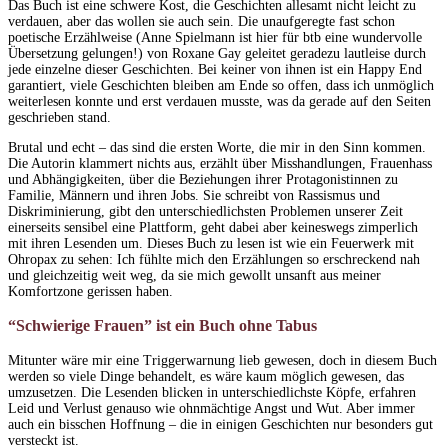
Das Buch ist eine schwere Kost, die Geschichten allesamt nicht leicht zu
verdauen, aber das wollen sie auch sein. Die unaufgeregte fast schon
poetische Erzählweise (Anne Spielmann ist hier für btb eine wundervolle
Übersetzung gelungen!) von Roxane Gay geleitet geradezu lautleise durch
jede einzelne dieser Geschichten. Bei keiner von ihnen ist ein Happy End
garantiert, viele Geschichten bleiben am Ende so offen, dass ich unmöglich
weiterlesen konnte und erst verdauen musste, was da gerade auf den Seiten
geschrieben stand.
Brutal und echt – das sind die ersten Worte, die mir in den Sinn kommen.
Die Autorin klammert nichts aus, erzählt über Misshandlungen, Frauenhass
und Abhängigkeiten, über die Beziehungen ihrer Protagonistinnen zu
Familie, Männern und ihren Jobs. Sie schreibt von Rassismus und
Diskriminierung, gibt den unterschiedlichsten Problemen unserer Zeit
einerseits sensibel eine Plattform, geht dabei aber keineswegs zimperlich
mit ihren Lesenden um. Dieses Buch zu lesen ist wie ein Feuerwerk mit
Ohropax zu sehen: Ich fühlte mich den Erzählungen so erschreckend nah
und gleichzeitig weit weg, da sie mich gewollt unsanft aus meiner
Komfortzone gerissen haben.
“Schwierige Frauen” ist ein Buch ohne Tabus
Mitunter wäre mir eine Triggerwarnung lieb gewesen, doch in diesem Buch
werden so viele Dinge behandelt, es wäre kaum möglich gewesen, das
umzusetzen. Die Lesenden blicken in unterschiedlichste Köpfe, erfahren
Leid und Verlust genauso wie ohnmächtige Angst und Wut. Aber immer
auch ein bisschen Hoffnung – die in einigen Geschichten nur besonders gut
versteckt ist.