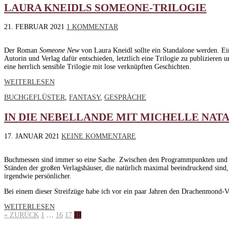
LAURA KNEIDLS SOMEONE-TRILOGIE
21. FEBRUAR 2021
1 KOMMENTAR
Der Roman
Someone New
von Laura Kneidl sollte ein Standalone werden. Ei
Autorin und Verlag dafür entschieden, letztlich eine Trilogie zu publizieren
eine herrlich sensible Trilogie mit lose verknüpften Geschichten.
WEITERLESEN
BUCHGEFLÜSTER
,
FANTASY
,
GESPRÄCHE
IN DIE NEBELLANDE MIT MICHELLE NAT
17. JANUAR 2021
KEINE KOMMENTARE
Buchmessen sind immer so eine Sache. Zwischen den Programmpunkten und sc
Ständen der großen Verlagshäuser, die natürlich maximal beeindruckend sind, 
irgendwie persönlicher.
Bei einem dieser Streifzüge habe ich vor ein paar Jahren den Drachenmond
WEITERLESEN
« ZURÜCK
1
…
16
17
18