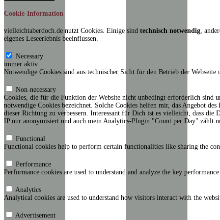
Cookie-Information
vielleichtaberdoch.de nutzt Cookies. Einige sind
technisch notwendig
, ander
eigenes Leseerlebnis beeinflussen.
Necessary
Necessary
immer aktiv
Notwendige Cookies sind aus technischer Sicht für den Betrieb der Webseite 
Non-necessary
Non-necessary
Cookies, die für die Funktion der Website nicht unbedingt erforderlich sind
notwendige Cookies bezeichnet. Solche Cookies helfen mir, das Angebot des B
dieser Richtung zu verbessern. Interessant für Dich ist es vielleicht, dass d
IP nur anonymisiert und auch mein Analytics-Plugin "Count per Day" zählt n
Functional
Functional
Functional cookies help to perform certain functionalities like sharing the con
Performance
Performance
Performance cookies are used to understand and analyze the key performance in
Analytics
Analytics
Analytical cookies are used to understand how visitors interact with the websi
Advertisement
Advertisement