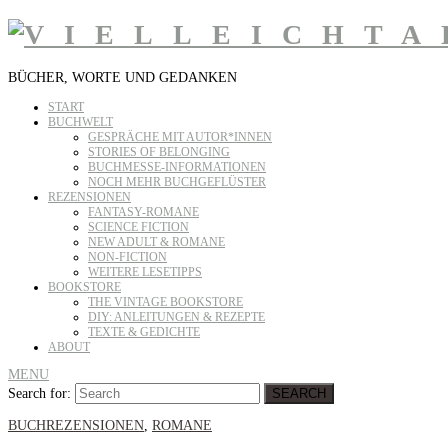
BÜCHER, WORTE UND GEDANKEN
START
BUCHWELT
GESPRÄCHE MIT AUTOR*INNEN
STORIES OF BELONGING
BUCHMESSE-INFORMATIONEN
NOCH MEHR BUCHGEFLÜSTER
REZENSIONEN
FANTASY-ROMANE
SCIENCE FICTION
NEW ADULT & ROMANE
NON-FICTION
WEITERE LESETIPPS
BOOKSTORE
THE VINTAGE BOOKSTORE
DIY: ANLEITUNGEN & REZEPTE
TEXTE & GEDICHTE
ABOUT
MENU
Search for:
SEARCH
BUCHREZENSIONEN
,
ROMANE